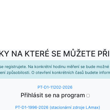
H
KONFERENCE
MINULÉ
PROGRAMY
KO
ROČNÍKY
Y NA KTERÉ SE MŮŽETE PŘ
e registrujete. Na konkrétní hodinu měření se bude možné 
ní způsobilosti. O otevření konkrétních časů budete infor
PT-D1-11202-2026
Přihlásit se na program
PT-D1-1996-2026 (stacionární zdroje LAmax)